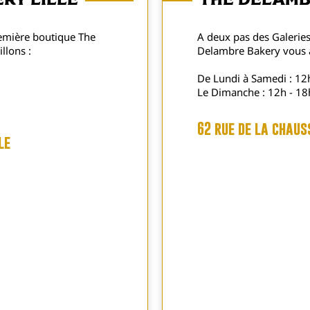
ry Lille
The Delamb
première boutique The
A deux pas des Galeries
llons :
Delambre Bakery vous a
De Lundi à Samedi : 12
Le Dimanche : 12h - 18
62 rue de la chaus
le