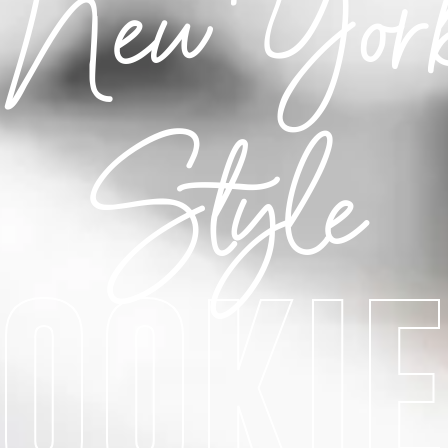
New Yor
Style
OOKI