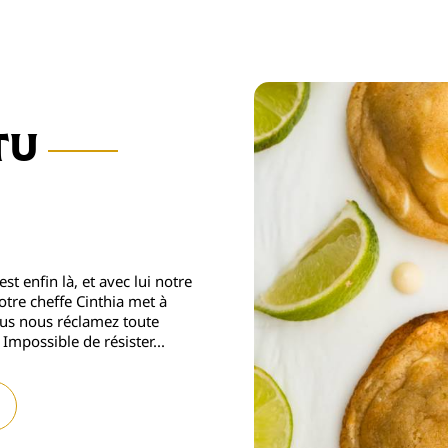
tu
tu
t enfin là, et avec lui notre
y fermera ses portes du
otre cheffe Cinthia met à
notre équipe de prendre un
vous nous réclamez toute
veautés de la rentrée !
mpossible de résister...
 : à partir de 12h à Paris et