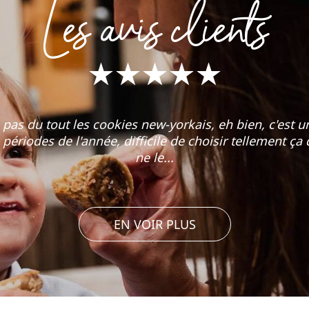
Les avis clients
 pas du tout les cookies new-yorkais, eh bien, c'est u
ériodes de l'année, difficile de choisir tellement ça 
ne le...
Nathalie H
EN VOIR PLUS