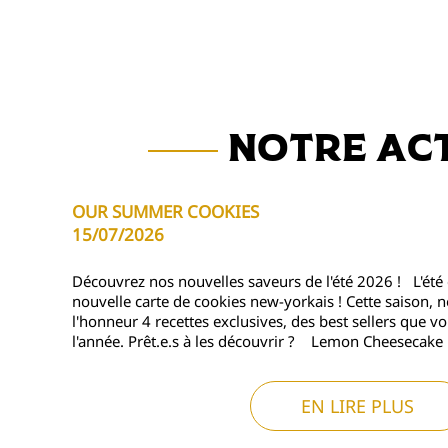
Notre ac
Notre ac
OUR SUMMER COOKIES
🚨FERMETURE ESTIVALE 🚨
15/07/2026
05/08/2026
Découvrez nos nouvelles saveurs de l'été 2026 ! L'été es
La fermeture estivale approche ! The Delambre Baker
nouvelle carte de cookies new-yorkais ! Cette saison, n
lundi 10 au lundi 24 août 2026 inclus, le temps pour 
l'honneur 4 recettes exclusives, des best sellers que 
repos bien mérité, mais surtout pour préparer les nou
l'année. Prêt.e.s à les découvrir ? Lemon Cheesecake I
Nous avons hâte de vous retrouver dès le mardi 25 août
13h à Lille, avec un...
EN LIRE PLUS
EN LIRE PLUS